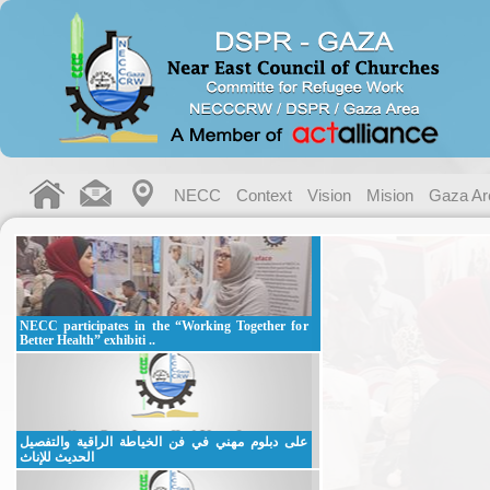
NECC
Context
Vision
Mision
Gaza Ar
NECC participates in the “Working Together for
Better Health” exhibiti ..
على دبلوم مهني في فن الخياطة الراقية والتفصيل
الحديث للإناث