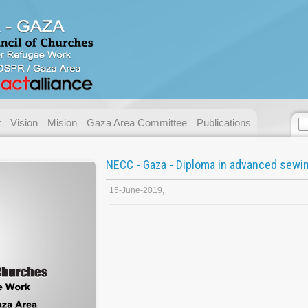
Contact us
Address:
Gaza - Pal
P.O. Box:
49 Gaza.
Telephone:
+ 972/970
t
Vision
Mision
Gaza Area Committee
Publications
Fax:
+ 972/970
E-mail:
necc@nec
NECC - Gaza - Diploma in advanced sewi
Name:
15-June-2019,
Email:
Messege :