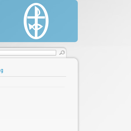
estine, 22/330 Said Al'as Street, Rimal.
 (0) 8 2860146 / 2822595.
 (0) 8 2866331.
cgaza.org.
ng