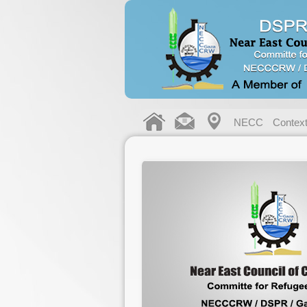
NECC
Contex