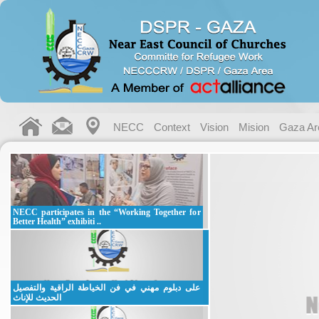
NECC
Context
Vision
Mision
Gaza Ar
NECC participates in the “Working Together for
Better Health” exhibiti ..
على دبلوم مهني في فن الخياطة الراقية والتفصيل
الحديث للإناث