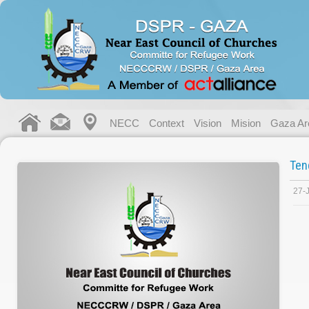
NECC
Context
Vision
Mision
Gaza Ar
Ten
27-