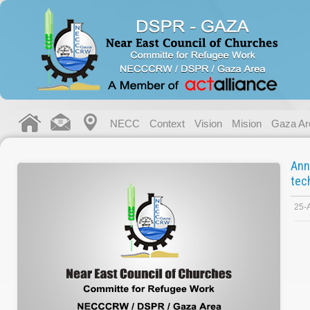
NECC
Context
Vision
Mision
Gaza Ar
Ann
tec
25-A