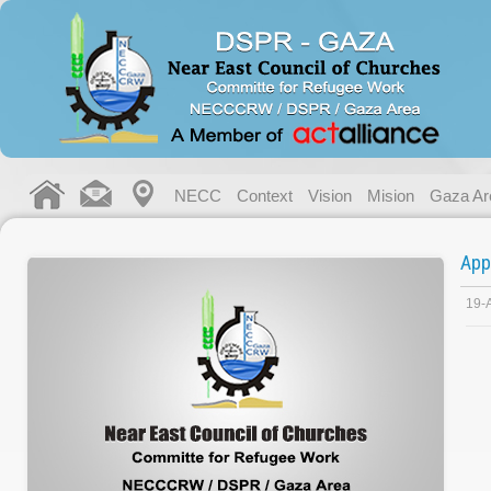
NECC
Context
Vision
Mision
Gaza Ar
App
19-A