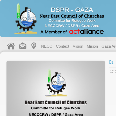
NECC
Context
Vision
Mision
Gaza Ar
Cal
17-