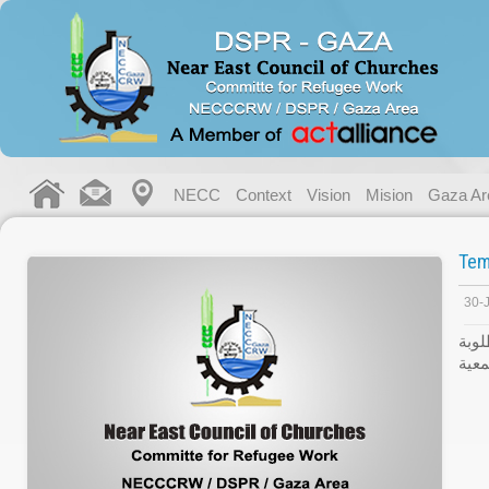
NECC
Context
Vision
Mision
Gaza Ar
Tem
30-
لوبة